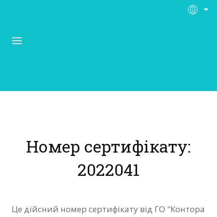
Про Контора Рі
Програми
Номер сертифікату:
Матеріали
2022041
Нас підтримують
Відгуки
Це дійсний номер сертифікату від ГО "Контора