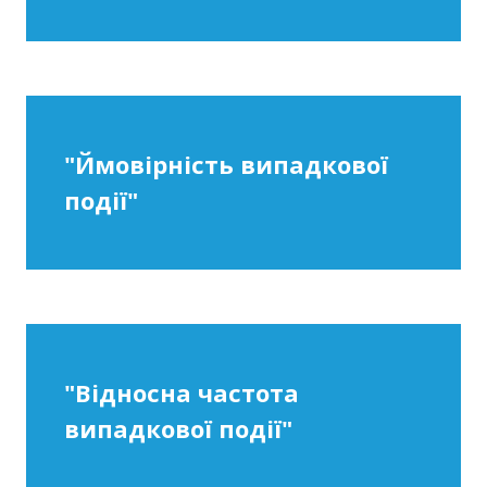
"Ймовірність випадкової
події"
"Відносна частота
випадкової події"