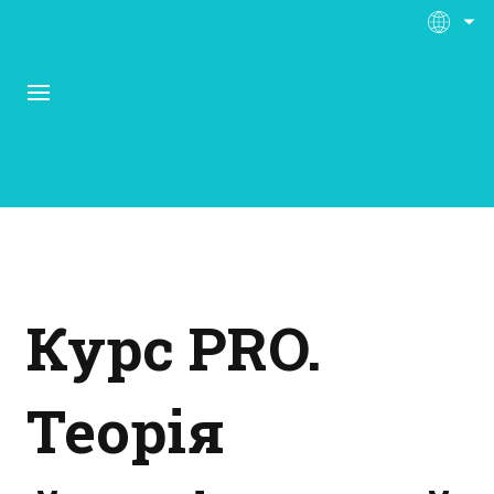
Про Контора Рі
Програми
Курс PRO.
Матеріали
Теорія
Нас підтримують
Відгуки