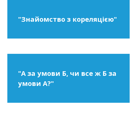
"Знайомство з кореляцією"
"А за умови Б, чи все ж Б за
умови А?"