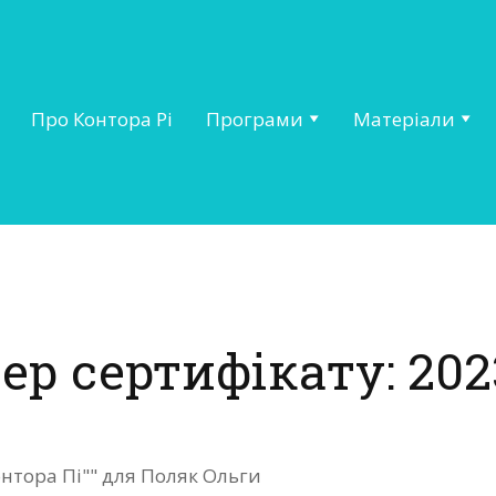
Про Контора Рі
Програми
Матеріали
ер сертифікату: 202
онтора Пі"" для Поляк Ольги