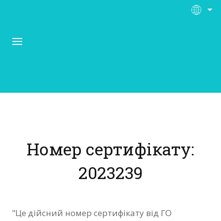
Про Контора Рі
Програми
Номер сертифікату:
Матеріали
2023239
Нас підтримують
Відгуки
"Це дійсний номер сертифікату від ГО