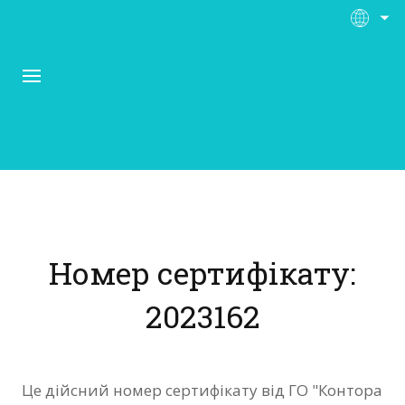
Про Контора Рі
Програми
Номер сертифікату:
Матеріали
2023162
Нас підтримують
Відгуки
Це дійсний номер сертифікату від ГО "Контора