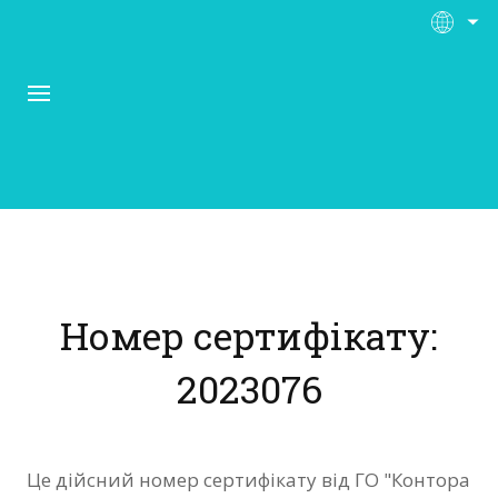
Про Контора Рі
Програми
Номер сертифікату:
Матеріали
2023076
Нас підтримують
Відгуки
Це дійсний номер сертифікату від ГО "Контора