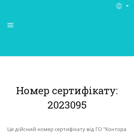
Про Контора Рі
Програми
Номер сертифікату:
Матеріали
2023095
Нас підтримують
Відгуки
Це дійсний номер сертифікату від ГО "Контора