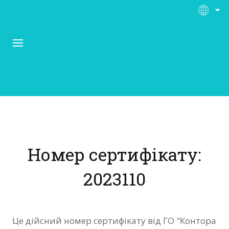
Про Контора Рі
Програми
Номер сертифікату:
Матеріали
2023110
Нас підтримують
Відгуки
Це дійсний номер сертифікату від ГО "Контора