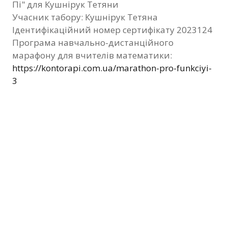
Пі" для Кушнірук Тетяни
Фотозвіт
Учасник табору: Кушнірук Тетяна
Ідентифікаційний номер сертифікату 2023124
Видані сертифікати
Програма навчально-дистанційного
марафону для вчителів математики:
Контакти
https://kontorapi.com.ua/marathon-pro-funkciyi-
3