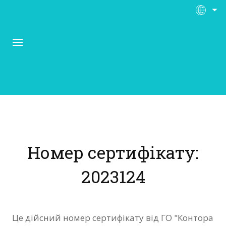
Про Контора Рі
Програми
Номер сертифікату:
Матеріали
2023124
Нас підтримують
Відгуки
Це дійсний номер сертифікату від ГО "Контора