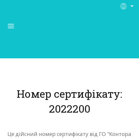
Про Контора Рі
Програми
Номер сертифікату:
Матеріали
2022200
Нас підтримують
Відгуки
Це дійсний номер сертифікату від ГО "Контора