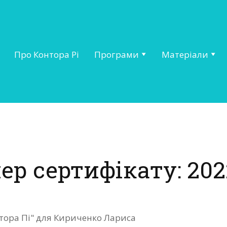
Про Контора Рі
Програми
Матеріали
ер сертифікату: 202
нтора Пі" для Кириченко Лариса