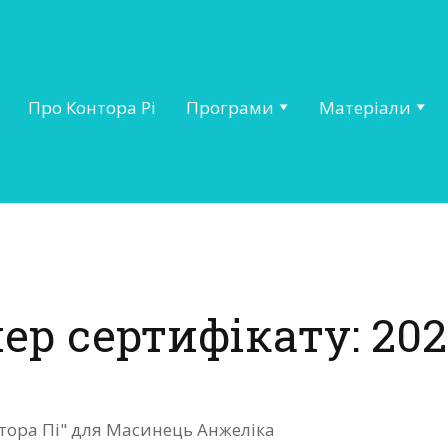
Про Контора Рі
Програми
Матеріали
ер сертифікату: 202
нтора Пі" для Масинець Анжеліка