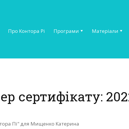
Про Контора Рі
Програми
Матеріали
ер сертифікату: 202
онтора Пі" для Мищенко Катерина