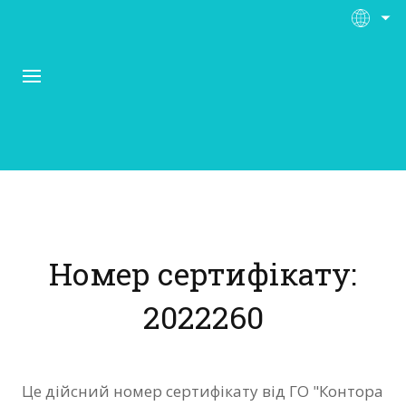
Про Контора Рі
Програми
Номер сертифікату:
Матеріали
2022260
Нас підтримують
Відгуки
Це дійсний номер сертифікату від ГО "Контора