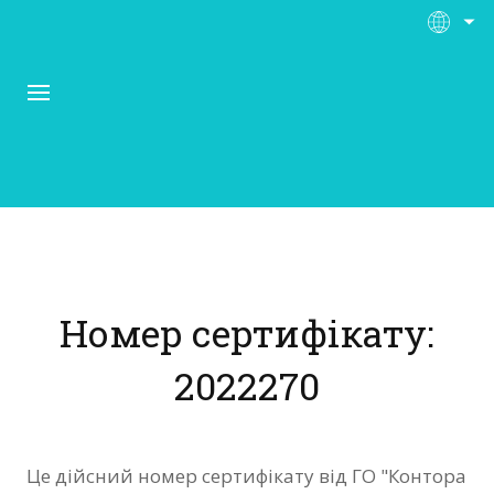
Про Контора Рі
Програми
Номер сертифікату:
Матеріали
2022270
Нас підтримують
Відгуки
Це дійсний номер сертифікату від ГО "Контора