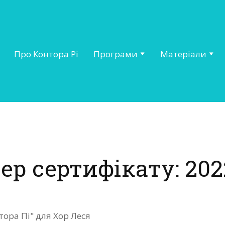
Про Контора Рі
Програми
Матеріали
ер сертифікату: 202
тора Пі" для Хор Леся