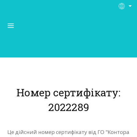
Про Контора Рі
Програми
Номер сертифікату:
Матеріали
2022289
Нас підтримують
Відгуки
Це дійсний номер сертифікату від ГО "Контора