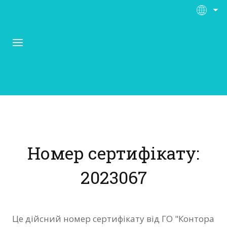
Про Контора Рі
Програми
Номер сертифікату:
Матеріали
2023067
Нас підтримують
Відгуки
Це дійсний номер сертифікату від ГО "Контора