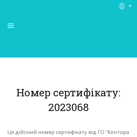
Про Контора Рі
Програми
Номер сертифікату:
Матеріали
2023068
Нас підтримують
Відгуки
Це дійсний номер сертифікату від ГО "Контора