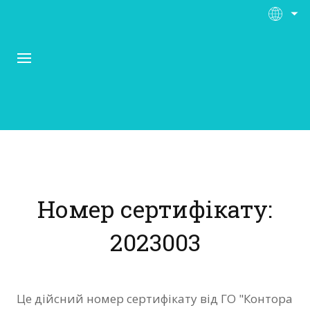
Про Контора Рі
Програми
Номер сертифікату:
Матеріали
2023003
Нас підтримують
Відгуки
Це дійсний номер сертифікату від ГО "Контора