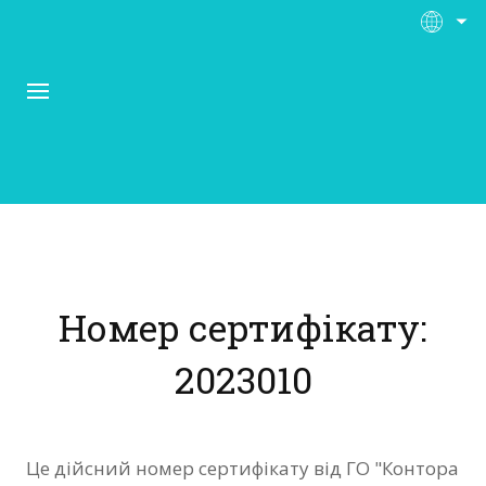
Про Контора Рі
Програми
Номер сертифікату:
Матеріали
2023010
Нас підтримують
Відгуки
Це дійсний номер сертифікату від ГО "Контора