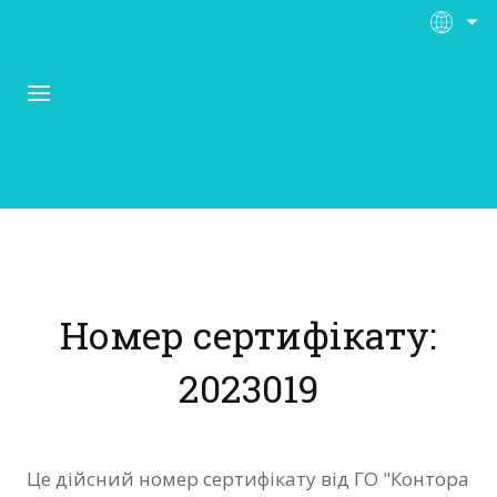
Про Контора Рі
Програми
Номер сертифікату:
Матеріали
2023019
Нас підтримують
Відгуки
Це дійсний номер сертифікату від ГО "Контора