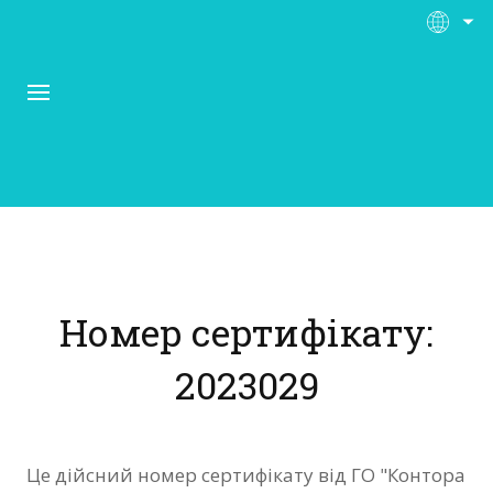
Про Контора Рі
Програми
Номер сертифікату:
Матеріали
2023029
Нас підтримують
Відгуки
Це дійсний номер сертифікату від ГО "Контора