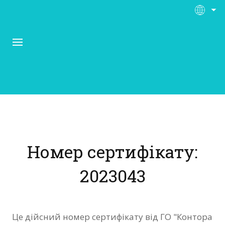
Про Контора Рі
Програми
Номер сертифікату:
Матеріали
2023043
Нас підтримують
Відгуки
Це дійсний номер сертифікату від ГО "Контора