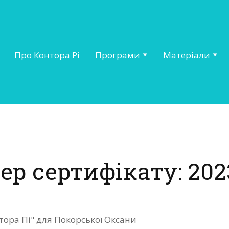
Про Контора Рі
Програми
Матеріали
ер сертифікату: 202
тора Пі" для Покорської Оксани