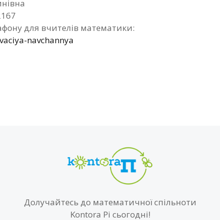
инівна
2167
фону для вчителів математики:
ivaciya-navchannya
Долучайтесь до математичної спільноти
Kontora Pi сьогодні!