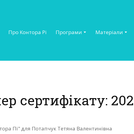
Про Контора Рі
Програми
Матеріали
ер сертифікату: 202
нтора Пі" для Потапчук Тетяна Валентинівна