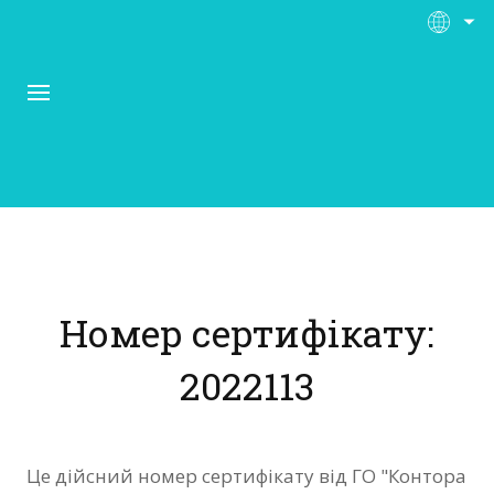
Про Контора Рі
Програми
Номер сертифікату:
Матеріали
2022113
Нас підтримують
Відгуки
Це дійсний номер сертифікату від ГО "Контора