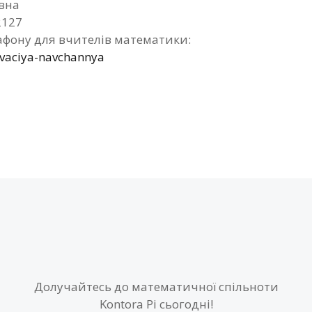
вна
2127
фону для вчителів математики:
ivaciya-navchannya
Долучайтесь до математичної спільноти
Kontora Pi сьогодні!