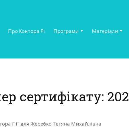
Про Контора Рі
Програми
Матеріали
ер сертифікату: 202
нтора Пі" для Жеребко Тетяна Михайлівна