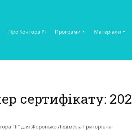
Про Контора Рі
Програми
Матеріали
ер сертифікату: 202
онтора Пі" для Жоронько Людмила Григорівна