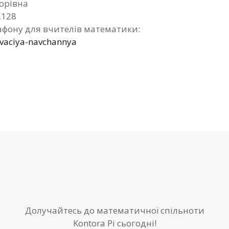
горівна
2128
фону для вчителів математики:
ivaciya-navchannya
Долучайтесь до математичної спільноти
Kontora Pi сьогодні!