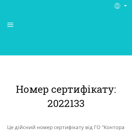
Про Контора Рі
Програми
Номер сертифікату:
Матеріали
2022133
Нас підтримують
Відгуки
Це дійсний номер сертифікату від ГО "Контора