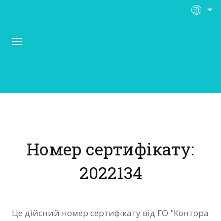
Про Контора Рі
Програми
Номер сертифікату:
Матеріали
2022134
Нас підтримують
Відгуки
Це дійсний номер сертифікату від ГО "Контора