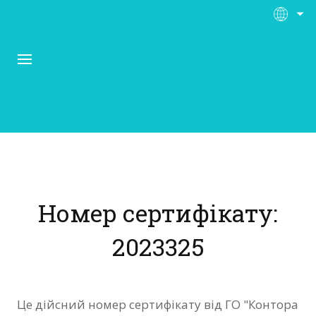
Про Контора Рі
Програми
Номер сертифікату:
Матеріали
2023325
Нас підтримують
Відгуки
Це дійсний номер сертифікату від ГО "Контора