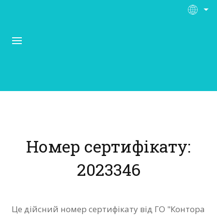
Про Контора Рі
Програми
Номер сертифікату:
Матеріали
2023346
Нас підтримують
Відгуки
Це дійсний номер сертифікату від ГО "Контора