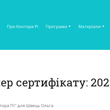
Про Контора Рі
Програми
Матеріали
ер сертифікату: 202
нтора Пі" для Швець Ольга