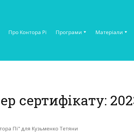
Про Контора Рі
Програми
Матеріали
ер сертифікату: 202
тора Пі" для Кузьменко Тетяни