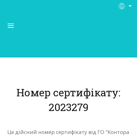
Про Контора Рі
Програми
Номер сертифікату:
Матеріали
2023279
Нас підтримують
Відгуки
Це дійсний номер сертифікату від ГО "Контора