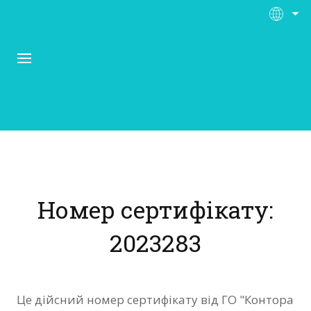
Про Контора Рі
Програми
Номер сертифікату:
Матеріали
2023283
Нас підтримують
Відгуки
Це дійсний номер сертифікату від ГО "Контора