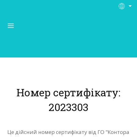
Про Контора Рі
Програми
Номер сертифікату:
Матеріали
2023303
Нас підтримують
Відгуки
Це дійсний номер сертифікату від ГО "Контора