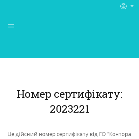
Про Контора Рі
Програми
Номер сертифікату:
Матеріали
2023221
Нас підтримують
Відгуки
Це дійсний номер сертифікату від ГО "Контора