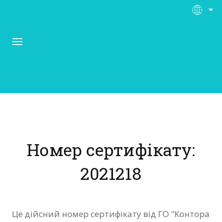
Про Контора Рі
Програми
Номер сертифікату:
Матеріали
2021218
Нас підтримують
Відгуки
Це дійсний номер сертифікату від ГО "Контора