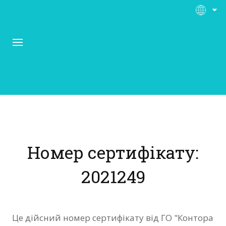
Про Контора Рі
Програми
Номер сертифікату:
Матеріали
2021249
Нас підтримують
Відгуки
Це дійсний номер сертифікату від ГО "Контора