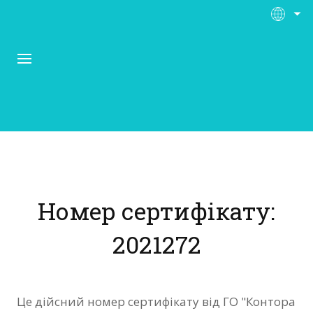
Про Контора Рі
Програми
Номер сертифікату:
Матеріали
2021272
Нас підтримують
Відгуки
Це дійсний номер сертифікату від ГО "Контора