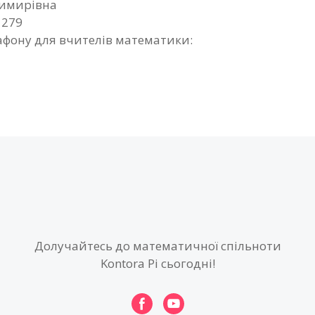
димирівна
1279
фону для вчителів математики:
Долучайтесь до математичної спільноти
Kontora Pi сьогодні!