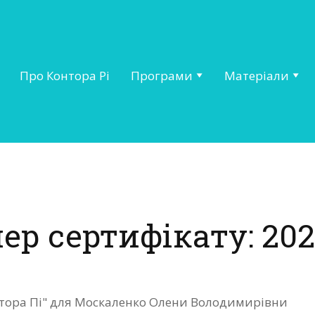
Про Контора Рі
Програми
Матеріали
ер сертифікату: 202
онтора Пі" для Москаленко Олени Володимирівни