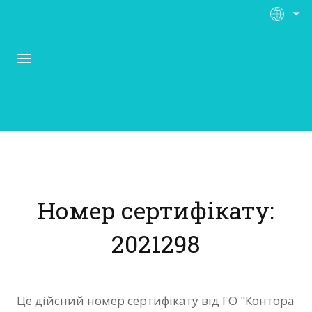
Про Контора Рі
Програми
Номер сертифікату:
Матеріали
2021298
Нас підтримують
Відгуки
Це дійсний номер сертифікату від ГО "Контора