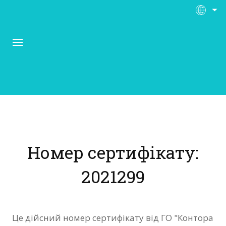
Про Контора Рі
Програми
Номер сертифікату:
Матеріали
2021299
Нас підтримують
Відгуки
Це дійсний номер сертифікату від ГО "Контора