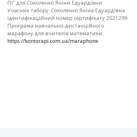
Пі" для Соколенко Яніни Едуардівни
Фотозвіт
Учасник табору: Соколенко Яніна Едуардівна
Ідентифікаційний номер сертифікату 2021299
Видані сертифікати
Програма навчально-дистанційного
марафону для вчителів математики:
Контакти
https://kontorapi.com.ua/maraphone