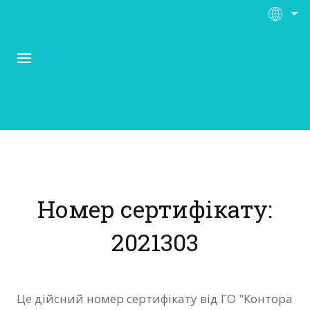
Про Контора Рі
Програми
Номер сертифікату:
Матеріали
2021303
Нас підтримують
Відгуки
Це дійсний номер сертифікату від ГО "Контора