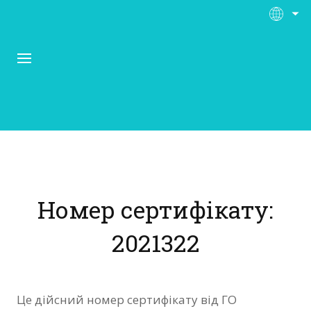
Про Контора Рі
Програми
Номер сертифікату:
Матеріали
2021322
Нас підтримують
Відгуки
Це дійсний номер сертифікату від ГО