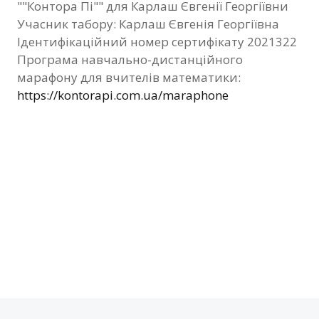
""Контора Пі"" для Карлаш Євгенії Георгіївни
Фотозвіт
Учасник табору: Карлаш Євгенія Георгіївна
Ідентифікаційний номер сертифікату 2021322
Видані сертифікати
Програма навчально-дистанційного
марафону для вчителів математики:
Контакти
https://kontorapi.com.ua/maraphone