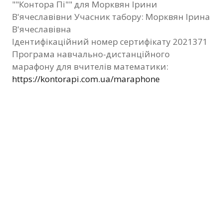
""Контора Пі"" для Морквян Ірини
Фотозвіт
В'ячеславівни Учасник табору: Морквян Ірина
В'ячеславівна
Видані сертифікати
Ідентифікаційний номер сертифікату 2021371
Програма навчально-дистанційного
Контакти
марафону для вчителів математики:
https://kontorapi.com.ua/maraphone