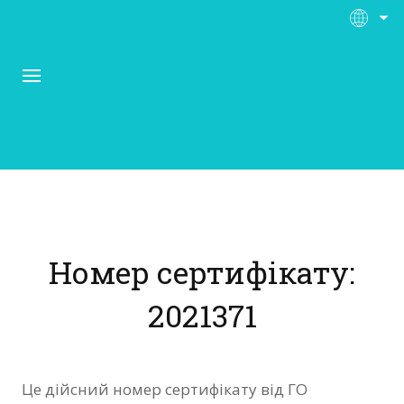
Про Контора Рі
Програми
Номер сертифікату:
Матеріали
2021371
Нас підтримують
Відгуки
Це дійсний номер сертифікату від ГО