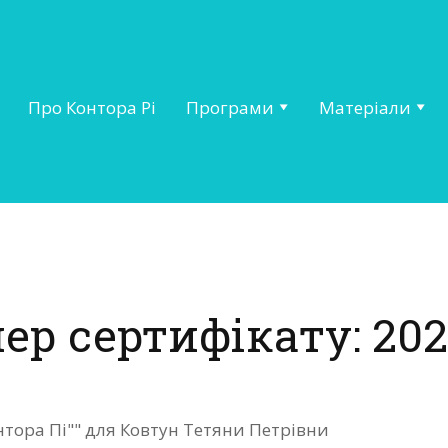
Про Контора Рі
Програми
Матеріали
ер сертифікату: 202
нтора Пі"" для Ковтун Тетяни Петрівни