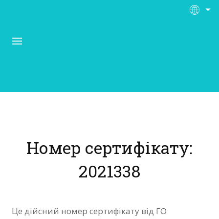
Про Контора Рі
Програми
Номер сертифікату:
Матеріали
2021338
Нас підтримують
Відгуки
Це дійсний номер сертифікату від ГО